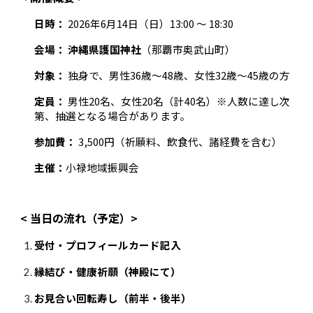
日時：
2026年6月14日（日）13:00 〜 18:30
会場：
沖縄県護国神社
（那覇市奥武山町）
対象：
独身で、男性36歳〜48歳、女性32歳〜45歳の方
定員：
男性20名、女性20名（計40名）※人数に達し次
第、抽選となる場合があります。
参加費：
3,500円（祈願料、飲食代、諸経費を含む）
主催：
小禄地域振興会
< 当日の流れ（予定）>
受付・プロフィールカード記入
縁結び・健康祈願（神殿にて）
お見合い回転寿し（前半・後半）